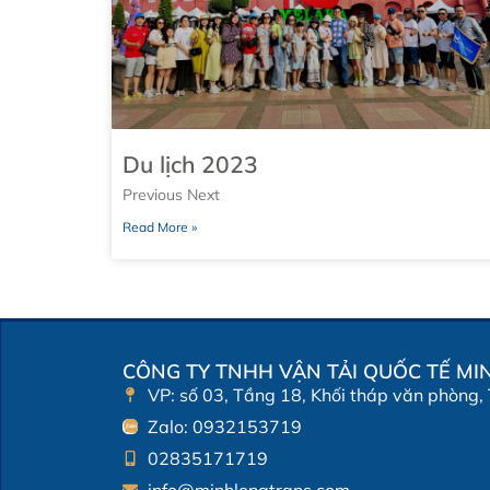
Du lịch 2023
Previous Next
Read More »
CÔNG TY TNHH VẬN TẢI QUỐC TẾ MI
VP: số 03, Tầng 18, Khối tháp văn phòng,
Zalo: 0932153719
02835171719
info@minhlongtrans.com