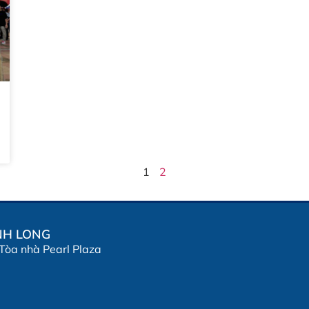
1
2
NH LONG
 Tòa nhà Pearl Plaza