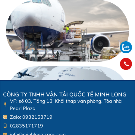
D
v
3
T
tụ
hả
q
CÔNG TY TNHH VẬN TẢI QUỐC TẾ MINH LONG
VP: số 03, Tầng 18, Khối tháp văn phòng, Tòa nhà
Pearl Plaza
Zalo: 0932153719
02835171719
info@minhlongtrans.com